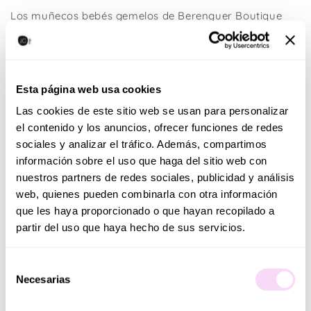
Los muñecos bebés gemelos de Berenguer Boutique
presentan unos detalles delicados y finos que otorgan
naturalidad al bebé.
¿No son adorables? Los gemelos niña y niño de 38
Esta página web usa cookies
cm son unos muñecos de cuerpo blando suave.
Las cookies de este sitio web se usan para personalizar
Dependiendo de la posición de los muñecos sus
el contenido y los anuncios, ofrecer funciones de redes
ojos abren y cierran. Tiene el tamaño perfecto
sociales y analizar el tráfico. Además, compartimos
para que los niños los abracen, los mimen y los
información sobre el uso que haga del sitio web con
cuiden. ¡Se convertirán en unos auténticos padres!
nuestros partners de redes sociales, publicidad y análisis
Gift set: 2 muñecas de 38 cm (niño y niña) con su
web, quienes pueden combinarla con otra información
que les haya proporcionado o que hayan recopilado a
conjunto de 2 piezas bordado a juego, 2 mantas,
partir del uso que haya hecho de sus servicios.
2 biberones, 2 pares de zapatos y 2 chupetes.
Su cuerpo es blando y sus extremidades de vinilo
Selección
suave permiten que las piernas, brazos y cabeza
Necesarias
de
se puedan mover con facilidad a la hora de jugar.
consentimiento
Fabricado sin perfume y libre de BPA.