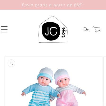
Ir
Envío gratis a partir de 65€*
directamente
al contenido
Carrito
Ir
directamente
a la
información
del producto