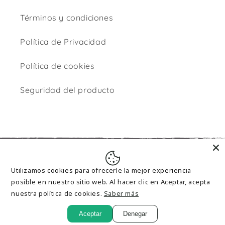
Términos y condiciones
Política de Privacidad
Política de cookies
Seguridad del producto
Formas
de
Utilizamos cookies para ofrecerle la mejor experiencia
pago
posible en nuestro sitio web. Al hacer clic en Aceptar, acepta
nuestra política de cookies.
Saber más
JC Toys Spain, S.L. C 2023. All Rights Reserved.
Aceptar
Denegar