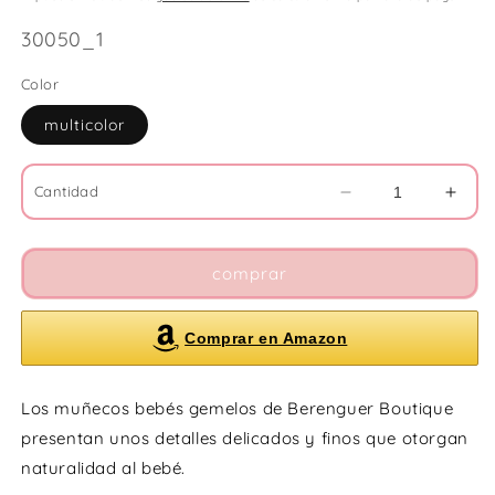
SKU:
30050_1
Color
multicolor
Cantidad
Reducir
Aume
cantidad
cant
para
para
Gemelos
Geme
comprar
rosa
rosa
y
y
Comprar en Amazon
azul
azul
abren
abre
y
y
Los muñecos bebés gemelos de Berenguer Boutique
cierra
cierr
los
los
presentan unos detalles delicados y finos que otorgan
ojos
ojos
naturalidad al bebé.
y
y