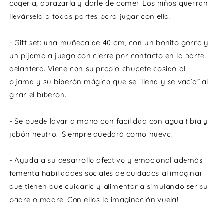
cogerla, abrazarla y darle de comer. Los niños querrán
pijama,
pijam
llevársela a todas partes para jugar con ella.
chupete
chup
y
y
biberón
bibe
- Gift set: una muñeca de 40 cm, con un bonito gorro y
un pijama a juego con cierre por contacto en la parte
delantera. Viene con su propio chupete cosido al
pijama y su biberón mágico que se “llena y se vacía” al
girar el biberón.
- Se puede lavar a mano con facilidad con agua tibia y
jabón neutro. ¡Siempre quedará como nueva!
- Ayuda a su desarrollo afectivo y emocional además
fomenta habilidades sociales de cuidados al imaginar
que tienen que cuidarla y alimentarla simulando ser su
padre o madre ¡Con ellos la imaginación vuela!