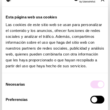
cogerla, abrazarla y darle de comer. Los niños querrán
llevársela a todas partes para jugar con ella.
Esta página web usa cookies
Gift set: una muñeca de 40 cm, con un bonito
Las cookies de este sitio web se usan para personalizar
gorro y un pijama a juego con cierre por
el contenido y los anuncios, ofrecer funciones de redes
sociales y analizar el tráfico. Además, compartimos
contacto en la parte delantera. Viene con su
información sobre el uso que haga del sitio web con
propio chupete cosido al pijama y su biberón
nuestros partners de redes sociales, publicidad y análisis
mágico que se “llena y se vacía” al girar el
web, quienes pueden combinarla con otra información
biberón.
que les haya proporcionado o que hayan recopilado a
Se puede lavar a mano con facilidad con agua
partir del uso que haya hecho de sus servicios.
tibia y jabón neutro. ¡Siempre quedará como
nueva!
Selección
Ayuda a su desarrollo afectivo y emocional
Necesarias
de
además fomenta habilidades sociales de cuidados
consentimiento
al imaginar que tienen que cuidarla y alimentarla
Preferencias
simulando ser su padre o madre ¡Con ellos la
imaginación vuela!