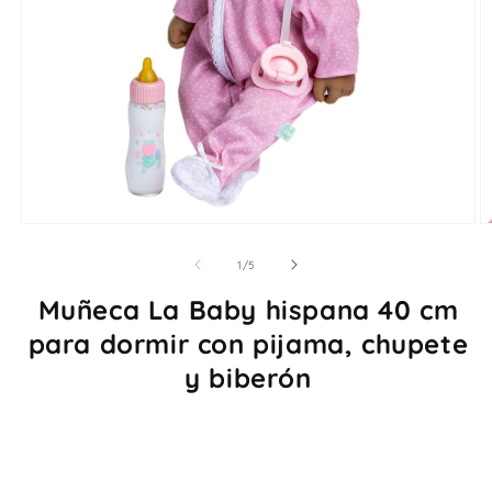
Abrir
Ab
elemento
e
multimedia
m
de
1
/
5
1
2
en
e
Muñeca La Baby hispana 40 cm
una
u
ventana
v
para dormir con pijama, chupete
modal
m
y biberón