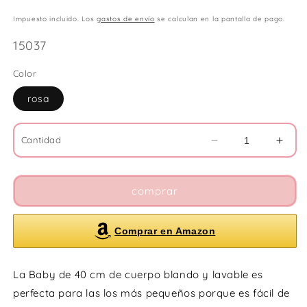
Impuesto incluido. Los
gastos de envío
se calculan en la pantalla de pago.
SKU:
15037
Color
rosa
Cantidad
Reducir
Aume
cantidad
cant
para
para
Muñeca
Muñ
comprar
La
La
Baby
Baby
Comprar en Amazon
hispana
hisp
40
40
cm
cm
La Baby de 40 cm de cuerpo blando y lavable es
para
para
dormir
dorm
perfecta para las los más pequeños porque es fácil de
con
con