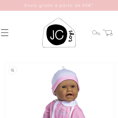
Ir
Envío gratis a partir de 65€*
directamente
al contenido
Carrito
Ir
directamente
a la
información
del producto