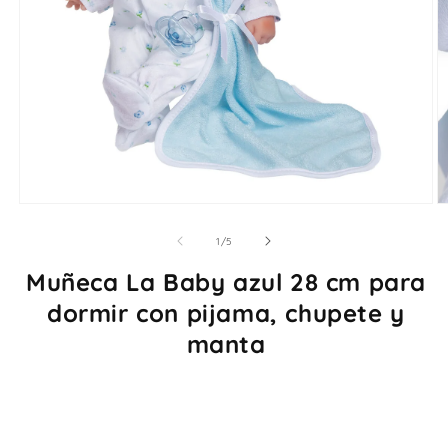
Abrir
Ab
elemento
e
multimedia
m
de
1
/
5
1
2
en
e
Muñeca La Baby azul 28 cm para
una
u
ventana
v
dormir con pijama, chupete y
modal
m
manta