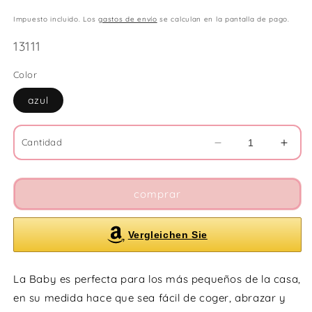
Impuesto incluido. Los
gastos de envío
se calculan en la pantalla de pago.
SKU:
13111
Color
azul
Cantidad
Reducir
Aume
cantidad
cant
para
para
Muñeca
Muñ
comprar
La
La
Baby
Baby
Vergleichen Sie
azul
azul
28
28
cm
cm
La Baby es perfecta para los más pequeños de la casa,
para
para
dormir
dorm
en su medida hace que sea fácil de coger, abrazar y
con
con