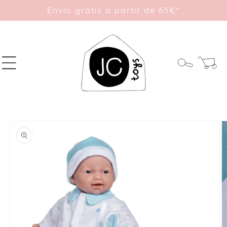
Ir
Envío gratis a partir de 65€*
directamente
al contenido
Carrito
Ir
directamente
a la
información
del producto