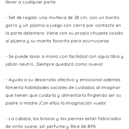
llevar a cualquier parte.
pijama,
pijam
chupete
chup
y
y
- Set de regalo: una muñeca de 28 cm, con un bonito
manta
mant
gorro y un pijama a juego con cierre por contacto en
la parte delantera.
Viene con su propio chupete cosido
al pijama y su manta favorita para acurrucarse.
- Se puede lavar a mano con facilidad con agua tibia y
jabón neutro.
¡Siempre quedará como nueva!
- Ayuda a su desarrollo afectivo y emocional además
fomenta habilidades sociales de cuidados al imaginar
que tienen que cuidarla y alimentarla fingiendo ser su
padre o madre ¡Con ellos la imaginación vuela!
- La cabeza, los brazos y las piernas están fabricados
de vinilo suave, sin perfume y libre de BPA