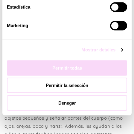
Estadística
fabricados de vinilo suave, sin perfume y libre de
BPA
Apto para niño/as de más de 12 meses.
Marketing
La muñeca presenta unos detalles delicados y finos
que otorgan naturalidad al bebé. Su cabeza, brazos y
Mostrar detalles
piernas son de vinilo suave, tiene ojos brillantes, mejillas
suaves, manos y dedos delicados; y pelo fino esculpido.
Permitir todas
¡La muñeca baby se convertirá en su preferida incluso
dormirá con ella! Su cuerpo blandito y suave anima a
Permitir la selección
cogerla y cuidarla minuciosamente.
Las muñecas les enseñan a los niños cómo cuidar de
Denegar
otra persona, poner y quitar ropa, interactuar con
objetos pequeños y señalar partes del cuerpo (como
ojos, orejas, boca y nariz). Además, les ayudan a los