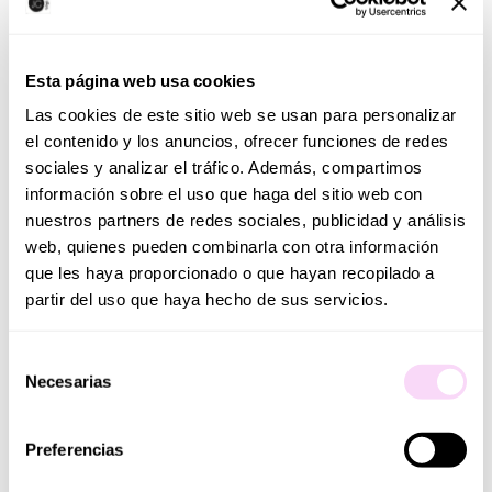
La Baby es perfecta para los más pequeños de la
casa, su medida hace que sea fácil de coger,
abrazar y llevar a cualquier parte.
Esta página web usa cookies
Gift set: una muñeca de 28 cm, con un bonito
Las cookies de este sitio web se usan para personalizar
gorro y un pijama a juego con cierre por
el contenido y los anuncios, ofrecer funciones de redes
contacto en la parte delantera. Viene con su
sociales y analizar el tráfico. Además, compartimos
propio chupete cosido al pijama y su manta
información sobre el uso que haga del sitio web con
nuestros partners de redes sociales, publicidad y análisis
favorita para acurrucarse.
web, quienes pueden combinarla con otra información
Se puede lavar a mano con facilidad con agua
que les haya proporcionado o que hayan recopilado a
tibia y jabón neutro. ¡Siempre quedará como
partir del uso que haya hecho de sus servicios.
nueva!
Ayuda a su desarrollo afectivo y emocional
Selección
además fomenta habilidades sociales de cuidados
Necesarias
de
al imaginar que tienen que cuidarla y alimentarla
consentimiento
fingiendo ser su padre o madre ¡Con ellos la
Preferencias
imaginación vuela!
La cabeza, los brazos y las piernas están