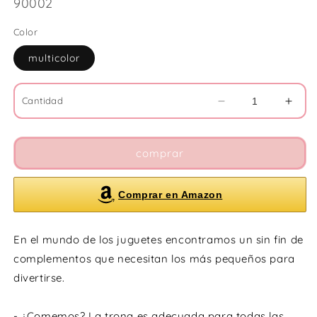
SKU:
90002
Color
multicolor
Cantidad
Reducir
Aume
cantidad
cant
para
para
Trona
Tron
comprar
de
de
madera
made
Comprar en Amazon
En el mundo de los juguetes encontramos un sin fin de
complementos que necesitan los más pequeños para
divertirse.
- ¿Comemos? La trona es adecuada para todas las