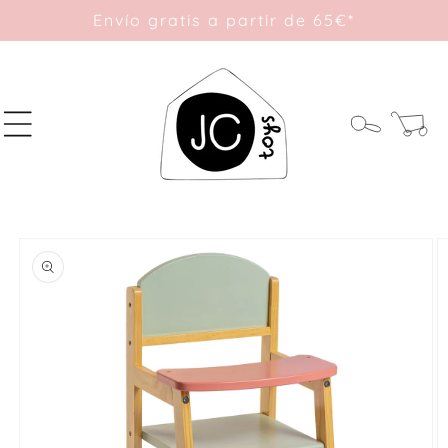
Ir
Envío gratis a partir de 65€*
directamente
al contenido
Carrito
Ir
directamente
a la
información
del producto