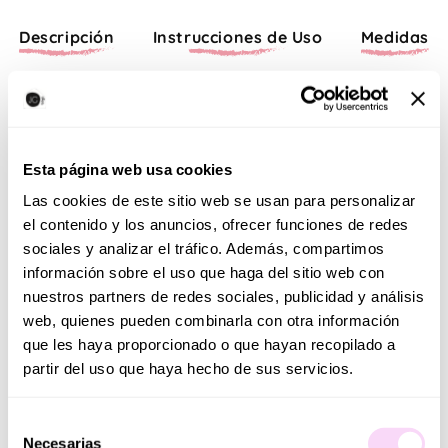
Descripción
Instrucciones de Uso
Medidas
En el mundo de los juguetes encontramos un sin fin de
complementos que necesitan los más pequeños para
Esta página web usa cookies
divertirse.
Las cookies de este sitio web se usan para personalizar
el contenido y los anuncios, ofrecer funciones de redes
-El carrito de almacenamiento es perfecto para
sociales y analizar el tráfico. Además, compartimos
almacenar juguetes, libros, ropa, etc. Ligero y fácil de
información sobre el uso que haga del sitio web con
mover para transportar alrededor de la habitación y de
nuestros partners de redes sociales, publicidad y análisis
la casa. Los niños pueden empujarlo y recoger sus
web, quienes pueden combinarla con otra información
juguetes favoritos e incluso ordenar sin darse cuenta.
que les haya proporcionado o que hayan recopilado a
partir del uso que haya hecho de sus servicios.
-Gift set: carrito de madera con ruedas para almacenar
juguetes. Medidas: 39x24.5x49,5 cm - Base: 28x28.5x24
Selección
cm.
Necesarias
de