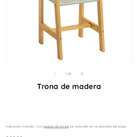
Abrir
Ab
elemento
e
multimedia
m
de
1
/
8
1
2
en
e
Trona de madera
una
u
ventana
v
modal
m
Impuesto incluido. Los
gastos de envío
se calculan en la pantalla de pago.