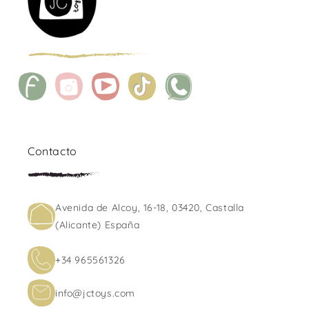
Facebook
Instagram
YouTube
TikTok
WhatsApp
Contacto
Avenida de Alcoy, 16-18, 03420, Castalla
(Alicante) España
+34 965561326
info@jctoys.com